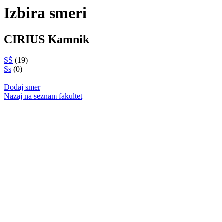
Izbira smeri
CIRIUS Kamnik
SŠ
(19)
Ss
(0)
Dodaj smer
Nazaj na seznam fakultet