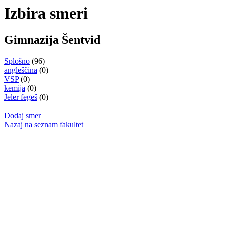
Izbira smeri
Gimnazija Šentvid
Splošno
(96)
angleščina
(0)
VSP
(0)
kemija
(0)
Jeler fegeš
(0)
Dodaj smer
Nazaj na seznam fakultet