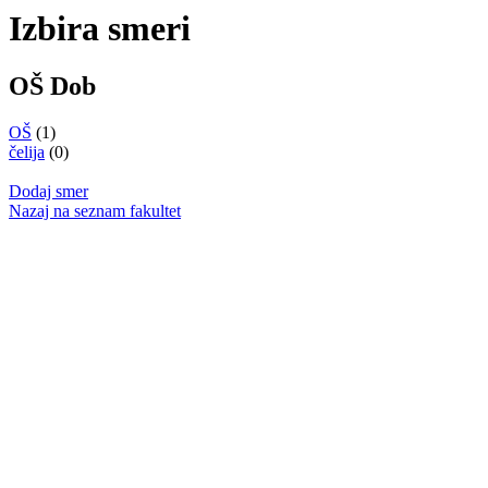
Izbira smeri
OŠ Dob
OŠ
(1)
čelija
(0)
Dodaj smer
Nazaj na seznam fakultet