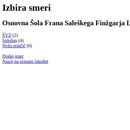
Izbira smeri
Osnovna Šola Frana Saleškega Finžgarja 
ŠVZ
(2)
Splošno
(4)
Neža prinčič
(0)
Dodaj smer
Nazaj na seznam fakultet