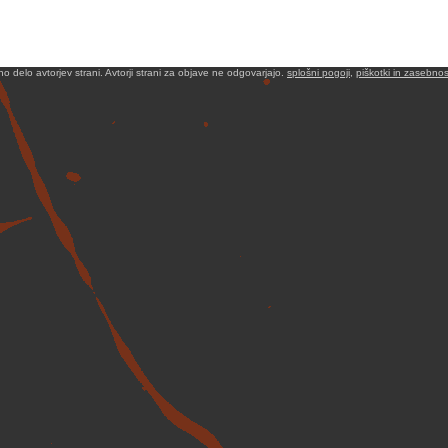
no delo avtorjev strani. Avtorji strani za objave ne odgovarjajo.
splošni pogoji
,
piškotki in zasebnos