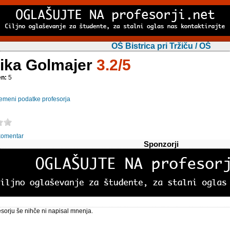
OŠ Bistrica pri Tržiču / OŠ
ika Golmajer
3.2/5
en:
5
emeni podatke profesorja
komentar
Sponzorji
sorju še nihče ni napisal mnenja.