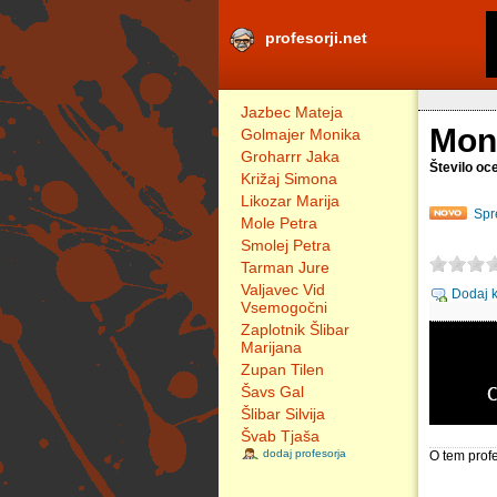
profesorji.net
Jazbec Mateja
Mon
Golmajer Monika
Groharrr Jaka
Število oc
Križaj Simona
Likozar Marija
Spr
Mole Petra
Smolej Petra
Tarman Jure
Valjavec Vid
Dodaj 
Vsemogočni
Zaplotnik Šlibar
Marijana
Zupan Tilen
Šavs Gal
Šlibar Silvija
Švab Tjaša
dodaj profesorja
O tem profe