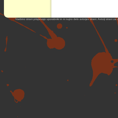
Vsebino strani prispevajo uporabniki in ni nujno delo avtorjev strani. Avtorji strani z