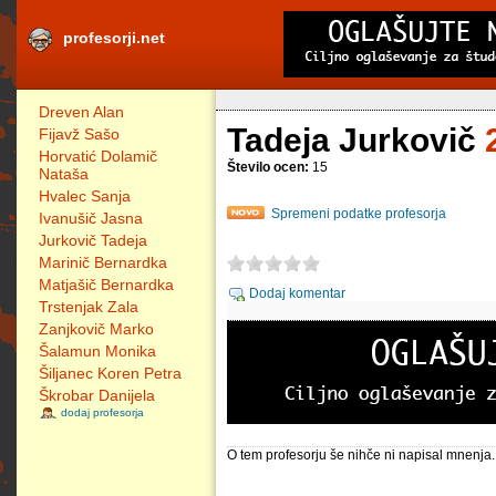
profesorji.net
Dreven Alan
Tadeja Jurkovič
Fijavž Sašo
Horvatić Dolamič
Število ocen:
15
Nataša
Hvalec Sanja
Spremeni podatke profesorja
Ivanušič Jasna
Jurkovič Tadeja
Marinič Bernardka
Matjašič Bernardka
Dodaj komentar
Trstenjak Zala
Zanjkovič Marko
Šalamun Monika
Šiljanec Koren Petra
Škrobar Danijela
dodaj profesorja
O tem profesorju še nihče ni napisal mnenja.