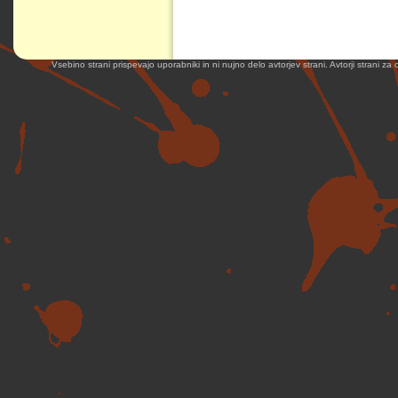
Vsebino strani prispevajo uporabniki in ni nujno delo avtorjev strani. Avtorji strani z