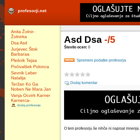
profesorji.net
Anita Žolnir-
Žolnirka
Asd Dsa
-/5
Dsa Asd
Število ocen:
0
Jurjevec Štok
Barbaraa
Plešnik Tejaa
Spremeni podatke profesorja
Počivalšek Polonca
Sevnik Leber
Natalija
Dodaj komentar
Teržan Ko Ga
Noben Ne Mara Jan
Vanja Ocvirk Karner
Karnerca-
dodaj profesorja
O tem profesorju še nihče ni napisal mnenja.