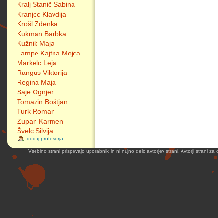
Kralj Stanič Sabina
Kranjec Klavdija
Krošl Zdenka
Kukman Barbka
Kužnik Maja
Lampe Kajtna Mojca
Markelc Leja
Rangus Viktorija
Regina Maja
Saje Ognjen
Tomazin Boštjan
Turk Roman
Zupan Karmen
Švelc Silvija
dodaj profesorja
Vsebino strani prispevajo uporabniki in ni nujno delo avtorjev strani. Avtorji strani z