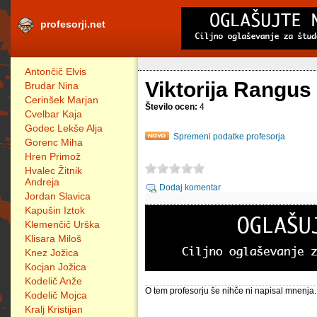
profesorji.net
Antončič Elvis
Viktorija Rangus
Brudar Nina
Cerinšek Marjan
Število ocen:
4
Cvelbar Kaja
Godec Lekše Alja
Spremeni podatke profesorja
Gorenc Miha
Hren Primož
Hvalec Žitnik
Andreja
Dodaj komentar
Jordan Slavica
Kapušin Iztok
Klemenčič Urška
Klisara Miloš
Knez Jožica
Kocjan Jožica
Kodelič Anže
O tem profesorju še nihče ni napisal mnenja.
Kodelič Mojca
Kralj Kristijan