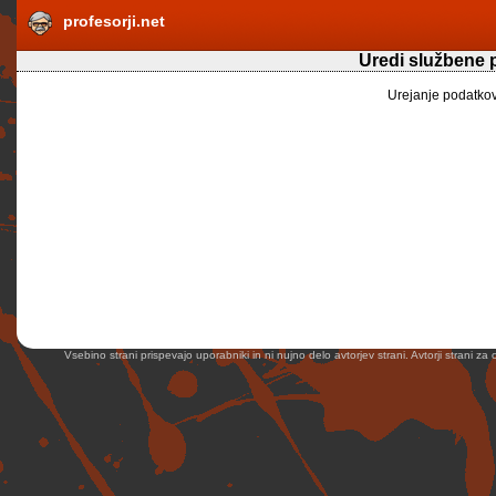
profesorji.net
Uredi službene 
Urejanje podatko
Vsebino strani prispevajo uporabniki in ni nujno delo avtorjev strani. Avtorji strani z