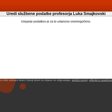
Uredi službene podatke profesorja Luka Smajkovski
Urejanje podatkov je za to ustanovo onemogočeno.
no delo avtorjev strani. Avtorji strani za objave ne odgovarjajo.
splošni pogoji
,
piškotki in zasebnos