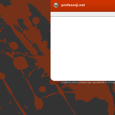
profesorji.net
Vsebino strani prispevajo uporabniki in ni nuj