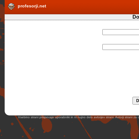
profesorji.net
Do
Vsebino strani prispevajo uporabniki in ni nujno delo avtorjev strani. Avtorji strani z