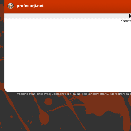
profesorji.net
Koment
Vsebino strani prispevajo uporabniki in ni nujno delo avtorjev strani. Avtorji strani z