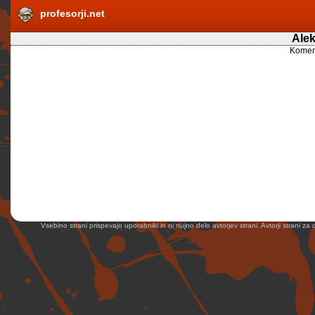
profesorji.net
Ale
Koment
Vsebino strani prispevajo uporabniki in ni nujno delo avtorjev strani. Avtorji strani z