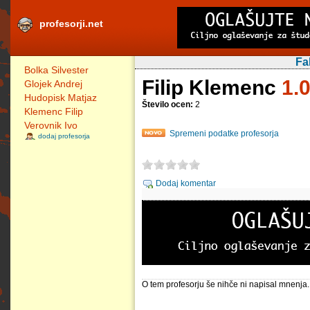
profesorji.net
Fa
Bolka Silvester
Filip Klemenc
1.0
Glojek Andrej
Hudopisk Matjaz
Število ocen:
2
Klemenc Filip
Verovnik Ivo
Spremeni podatke profesorja
dodaj profesorja
Dodaj komentar
O tem profesorju še nihče ni napisal mnenja.