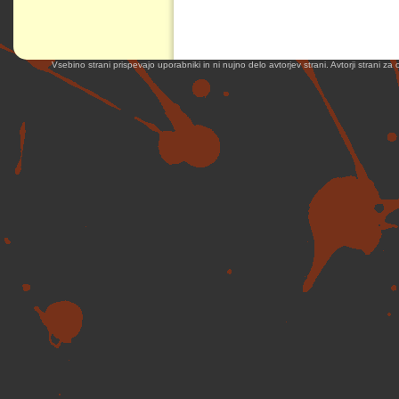
Vsebino strani prispevajo uporabniki in ni nujno delo avtorjev strani. Avtorji strani z