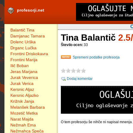
profesorji.net
O
Balantič Tina
Tina Balantič
2.5
Damjanac Tamara
Dolenc Urška
Število ocen:
33
Drganc Lučka
Frontini Driskokavra
Spremeni podatke profesorja
Frontini Marija
Ilič Boban
Jeras Marjana
Jurak Veverica
Dodaj komentar
Jurak Verica
Kersnic Aljaz
Kersnic Aljazko
Križnik Janja
Melanšek Barbara
Mozetič Metka
Narat Majda
O tem profesorju še nihče ni napisal mnenja.
Nežmah Ema
Nežmahca Speča