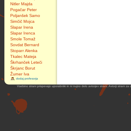
Nitler Majda
Pogačar Peter
Poljanšek Samo
Simčič Mojca
Slapar Irena
Slapar Irenca
Smole Tomaž
Sovdat Bernard
Stoparr Alenka
Tkalec Mateja
Škrhanček Leteči
Škrjanc Borut
Žumer Iva
dodaj profesorja
Vsebino strani prispevajo uporabniki in ni nujno delo avtorjev strani. Avtorji strani z