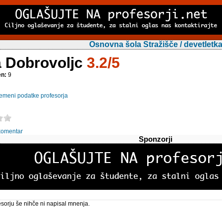
Osnovna šola Stražišče / devetletk
a Dobrovoljc
3.2/5
en:
9
emeni podatke profesorja
komentar
Sponzorji
sorju še nihče ni napisal mnenja.