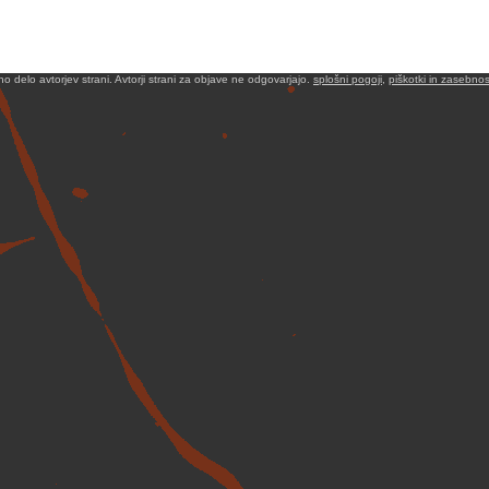
no delo avtorjev strani. Avtorji strani za objave ne odgovarjajo.
splošni pogoji
,
piškotki in zasebnos