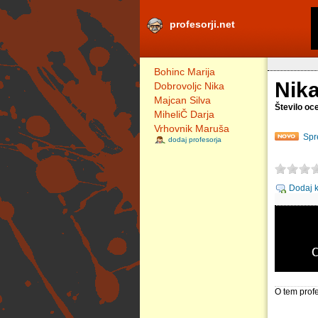
profesorji.net
Bohinc Marija
Nik
Dobrovoljc Nika
Majcan Silva
Število oc
MiheliČ Darja
Vrhovnik Maruša
Spr
dodaj profesorja
Dodaj 
O tem profe