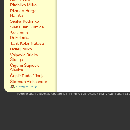
Ritobilko Milko
Rizman Herga
Nataša
Saska Kodrinko
Slana Jan Gumica
Sralamun
Dokolenka
Tank Kolar Nataša
Učitelj Milko
Vsipovic Brigita
Štenga
Čigumi Šajnovič
Slavica
Čopič Rudolf Janja
Šterman Aleksander
dodaj profesorja
Vsebino strani prispevajo uporabniki in ni nujno delo avtorjev strani. Avtorji strani z