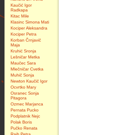
Kaučić Igor
Radkapa
Kitac Mile
Klasinc Simona Mati
Kociper Aleksandra
Kociper Petra
Korban Črnjavič
Maja
Kruhić Sronja
Lešničar Metka
Maučec Sara
Mlečničar Cvetka
Muhič Sonja
Newton Kaučič Igor
Ocvrtko Mary
Osranec Sonja
Pitagora
Ozmec Marjanca
Pernata Pucko
Podplatnik Nejc
Polak Boris
Pučko Renata
Rajh Petra