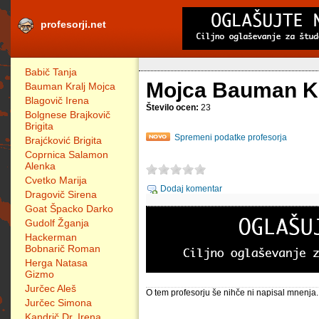
profesorji.net
Babič Tanja
Mojca Bauman K
Bauman Kralj Mojca
Blagovič Irena
Število ocen:
23
Bolgnese Brajkovič
Brigita
Spremeni podatke profesorja
Brajćković Brigita
Coprnica Salamon
Alenka
Cvetko Marija
Dodaj komentar
Dragovič Sirena
Goat Špacko Darko
Gudolf Žganja
Hackerman
Bobnarič Roman
Herga Natasa
Gizmo
Jurčec Aleš
O tem profesorju še nihče ni napisal mnenja.
Jurčec Simona
Kandrič Dr. Irena