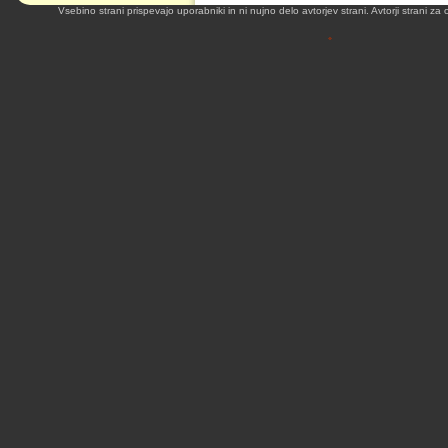
Vsebino strani prispevajo uporabniki in ni nujno delo avtorjev strani. Avtorji strani z