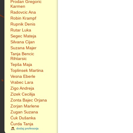
Prodan Gregoric
Karmen
Radovcic Ana
Robin Krampf
Rupnik Denis
Rutar Luka
Segec Mateja
Silvana Cijan
Suzana Majer
Tanja Bencic
Rihtarsic
Tepša Maja
Toplinsek Martina
Vesna Eberle
Vrabec Lara
Zigo Andreja
Zizek Cecilija
Zonta Bajec Orjana
Zorjan Marlene
Zugan Suzana
Ćuk Dušanka
Čurda Tanja
dodaj profesorja