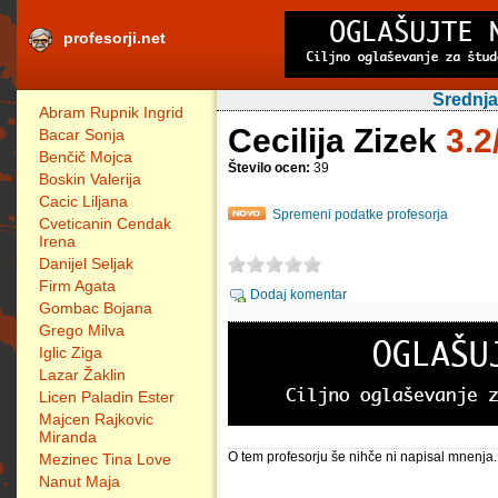
profesorji.net
Srednja
Abram Rupnik Ingrid
Cecilija Zizek
3.2
Bacar Sonja
Benčič Mojca
Število ocen:
39
Boskin Valerija
Cacic Liljana
Spremeni podatke profesorja
Cveticanin Cendak
Irena
Danijel Seljak
Firm Agata
Dodaj komentar
Gombac Bojana
Grego Milva
Iglic Ziga
Lazar Žaklin
Licen Paladin Ester
Majcen Rajkovic
Miranda
O tem profesorju še nihče ni napisal mnenja.
Mezinec Tina Love
Nanut Maja