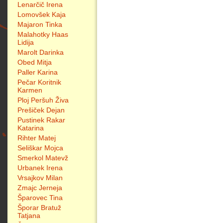
Lenarčič Irena
Lomovšek Kaja
Majaron Tinka
Malahotky Haas
Lidija
Marolt Darinka
Obed Mitja
Paller Karina
Pečar Koritnik
Karmen
Ploj Peršuh Živa
Prešiček Dejan
Pustinek Rakar
Katarina
Rihter Matej
Seliškar Mojca
Smerkol Matevž
Urbanek Irena
Vrsajkov Milan
Zmajc Jerneja
Šparovec Tina
Šporar Bratuž
Tatjana