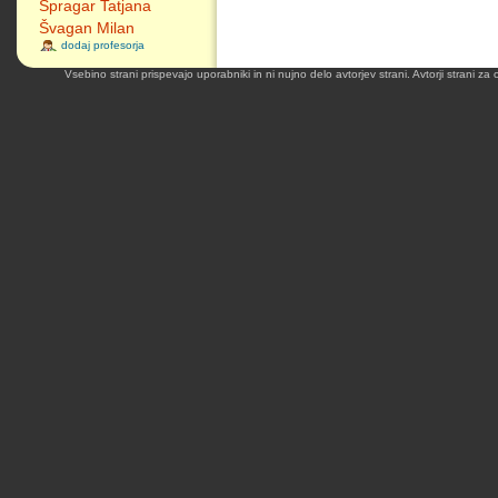
Špragar Tatjana
Švagan Milan
dodaj profesorja
Vsebino strani prispevajo uporabniki in ni nujno delo avtorjev strani. Avtorji strani z