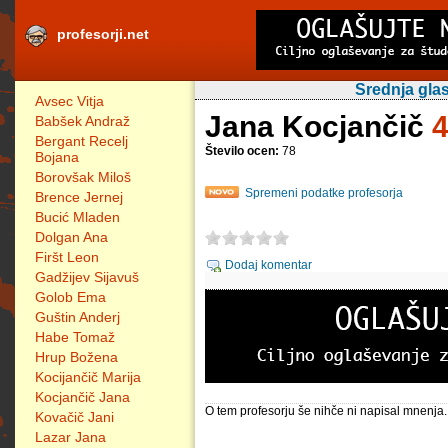
profesorji.net
Srednja glas
Avsec Vitja
Jana Kocjančič
4
Babšek Andraž
Bergant Recelj
Število ocen:
78
Bojana
Borovšak Miloš
Spremeni podatke profesorja
Brence Jernej
Bucić Mladen
Dolgan Ana
Firšt Leon
Dodaj komentar
Gadžijev Sijavuš
Golob Ema
Guštin Anderj
Habe Tomaž
Hrup Božena
Kocijančič Marija
Kocjančič Jana
O tem profesorju še nihče ni napisal mnenja.
Kovačič Jani
Lazar Jana